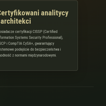
Certyfikowani analitycy
 architekci
osiadacze certyfikacji CISSP (Certified
nformation Systems Security Professional),
SCP i CompTIA CySA+, gwarantujący
ystemowe podejście do bezpieczeństwa i
godność z normami międzynarodowymi.