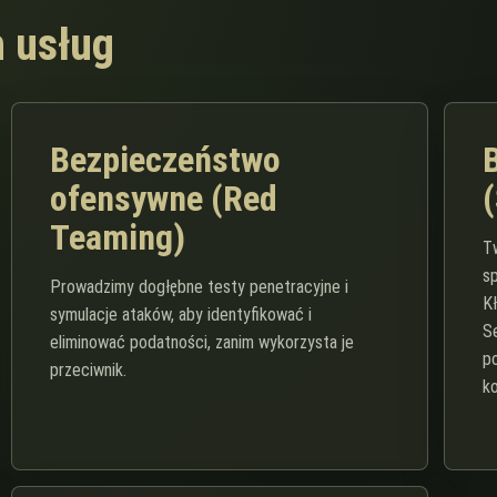
h usług
Bezpieczeństwo
ofensywne (Red
Teaming)
T
s
Prowadzimy dogłębne testy penetracyjne i
K
symulacje ataków, aby identyfikować i
Se
eliminować podatności, zanim wykorzysta je
po
przeciwnik.
k