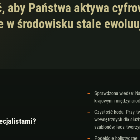
ć, aby Państwa aktywa cyfr
e w środowisku stale ewolu
Sprawdzona wiedza: Nas
krajowym i międzynaro
Czystość kodu: Przy t
wewnętrznych dla służ
cjalistami?
szablonów, lecz tworzy
Podejście holistyczne