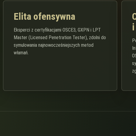
Elita ofensywna
i
Eksperci z certyfikacjami OSCE3, GXPN i LPT
Master (Licensed Penetration Tester), zdolni do
P
symulowania najnowocześniejszych metod
I
włamań.
O
s
z