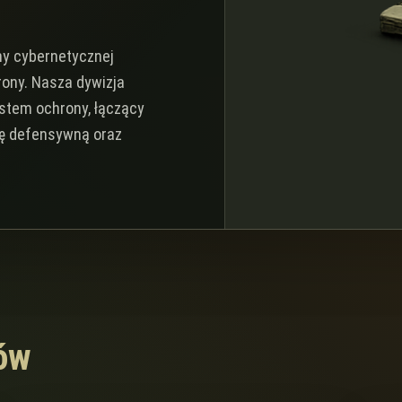
y cybernetycznej
rony. Nasza dywizja
tem ochrony, łączący
rę defensywną oraz
tów