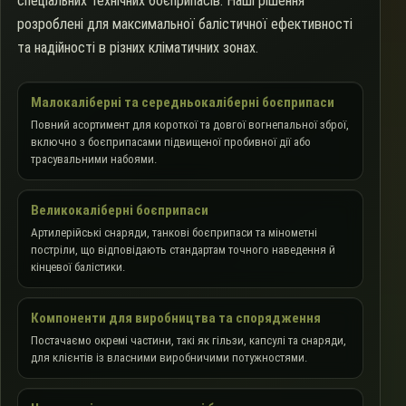
спеціальних технічних боєприпасів. Наші рішення
розроблені для максимальної балістичної ефективності
та надійності в різних кліматичних зонах.
Малокаліберні та середньокаліберні боєприпаси
Повний асортимент для короткої та довгої вогнепальної зброї,
включно з боєприпасами підвищеної пробивної дії або
трасувальними набоями.
Великокаліберні боєприпаси
Артилерійські снаряди, танкові боєприпаси та мінометні
постріли, що відповідають стандартам точного наведення й
кінцевої балістики.
Компоненти для виробництва та спорядження
Постачаємо окремі частини, такі як гільзи, капсулі та снаряди,
для клієнтів із власними виробничими потужностями.